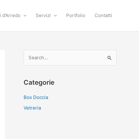
i d’Arredo
Servizi
Portfolio
Contatti
C
e
r
Categorie
c
a
Box Doccia
:
Vetreria