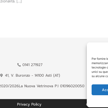
zionalità. […]
O
Per fornire 
memorizzare 
0141 271927
tecnologie c
unici su que
41, V. Buronzo - 14100 Asti (AT)
su alcune ca
2020/2026
La Nuova Vetrinova P.I 01096020050
Ac
Privacy Policy
Credits & Po