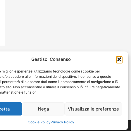
Gestisci Consenso
rari
le migliori esperienze, utilizziamo tecnologie come i cookie per
e/o accedere alle informazioni del dispositivo. Il consenso a queste
i permetterà di elaborare dati come il comportamento di navigazione o ID
Lun - Ven
sto sito. Non acconsentire o ritirare il consenso può influire negativamente
8:00/12:00 - 14:00/18:30
ratteristiche e funzioni.
Sab
cetta
Nega
Visualizza le preferenze
su appuntamento
Cookie Policy
Privacy Policy
wered by La Nuova Vetrinova